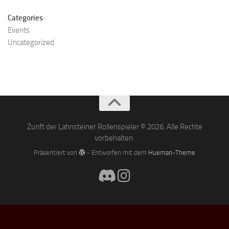
Categories
Events
Uncategorized
Zunft der Lahnsteiner Rollenspieler © 2026. Alle Rechte
vorbehalten.
Präsentiert von
- Entworfen mit dem
Hueman-Theme