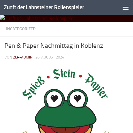
Zunft der Lahnsteiner Rollenspieler
Zum Inhalt springen
UNCATEGORIZED
Pen & Paper Nachmittag in Koblenz
VON
ZLR-ADMIN
·
26. AUGUST 2024