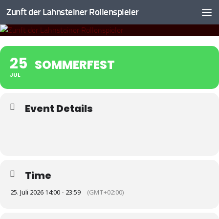
Zunft der Lahnsteiner Rollenspieler
Zum Inhalt springen
25
SOMMERFEST
JUL
Event Details
Time
25. Juli 2026 14:00 - 23:59
(GMT+02:00)