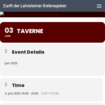
Zunft der Lahnsteiner Rollenspieler
Zum Inhalt springen
03
TAVERNE
JUN
Event Details
Juni 2023
Time
3. Juni 2023 16:00 - 23:00
(GMT+02:00)